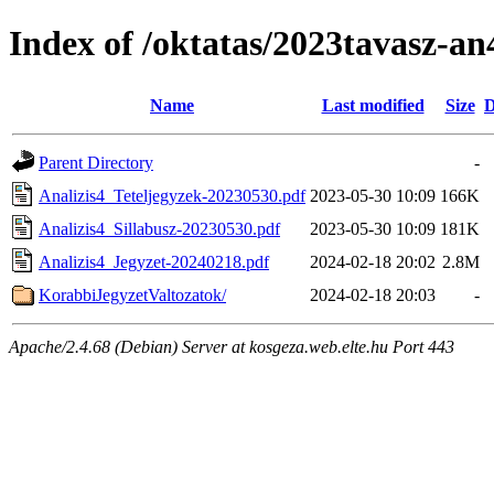
Index of /oktatas/2023tavasz-an
Name
Last modified
Size
D
Parent Directory
-
Analizis4_Teteljegyzek-20230530.pdf
2023-05-30 10:09
166K
Analizis4_Sillabusz-20230530.pdf
2023-05-30 10:09
181K
Analizis4_Jegyzet-20240218.pdf
2024-02-18 20:02
2.8M
KorabbiJegyzetValtozatok/
2024-02-18 20:03
-
Apache/2.4.68 (Debian) Server at kosgeza.web.elte.hu Port 443