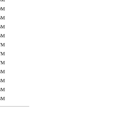
0M
6M
6M
6M
7M
7M
7M
8M
8M
8M
8M