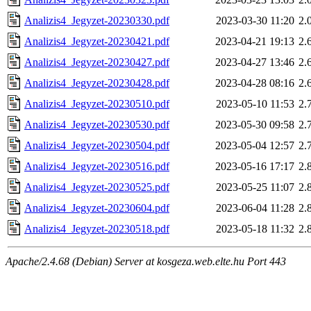
Analizis4_Jegyzet-20230330.pdf
2023-03-30 11:20
2.
Analizis4_Jegyzet-20230421.pdf
2023-04-21 19:13
2.
Analizis4_Jegyzet-20230427.pdf
2023-04-27 13:46
2.
Analizis4_Jegyzet-20230428.pdf
2023-04-28 08:16
2.
Analizis4_Jegyzet-20230510.pdf
2023-05-10 11:53
2.
Analizis4_Jegyzet-20230530.pdf
2023-05-30 09:58
2.
Analizis4_Jegyzet-20230504.pdf
2023-05-04 12:57
2.
Analizis4_Jegyzet-20230516.pdf
2023-05-16 17:17
2.
Analizis4_Jegyzet-20230525.pdf
2023-05-25 11:07
2.
Analizis4_Jegyzet-20230604.pdf
2023-06-04 11:28
2.
Analizis4_Jegyzet-20230518.pdf
2023-05-18 11:32
2.
Apache/2.4.68 (Debian) Server at kosgeza.web.elte.hu Port 443